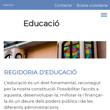
Servicios
Vés
Contacte
Bústia ciutadana
Valencià
Menú
al
contingut
barra
Educació
superior
REGIDORIA D'EDUCACIÓ
L'educació és un dret fonamental, reconegut
per la nostra constitució. Possibilitar l'accés a
aquesta, desenvolupar-la, millorar-la i finançar-
la és un deure dels poders públics i de les
diferents administracions.