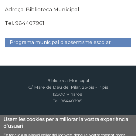
Adreça: Biblioteca Municipal
Tel. 964407961
Programa municipal d'absentisme escolar
Menú
lateral
Biblioteca Municipal
C/ Mare de Déu del Pilar, 26-bis - 1r pis
12500 Vinaròs
Tel. 964407961
Usem les cookies per a millorar la vostra experiència
d'usuari
En fer clic a qualsevol enllaç del lloc web, doneu el vostre consentiment